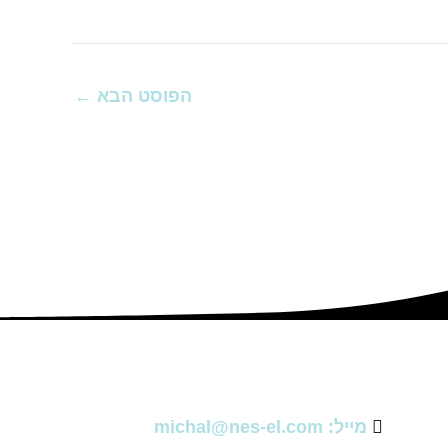
הפוסט הבא
←
מייל: michal@nes-el.com