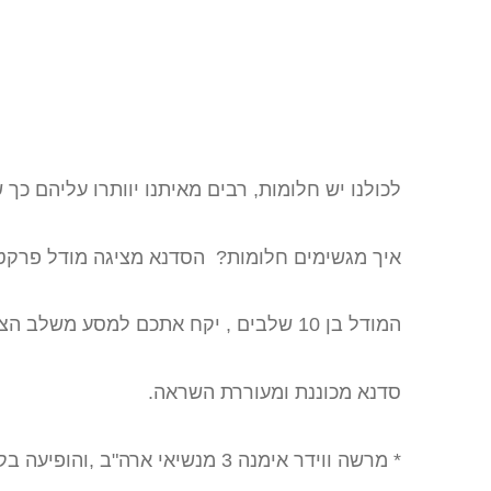
לכולנו יש חלומות, רבים מאיתנו יוותרו עליהם כך 
איך מגשימים חלומות? הסדנא מציגה מודל פרקטי
המודל בן 10 שלבים , יקח אתכם למסע משלב הצהרת הכוונות ,דרך עבודה עם הספקן ומחשבות מגבילות ,ועד שיחרור מהן וקביעת פרויקטים למימוש החלום.
סדנא מכוננת ומעוררת השראה.
* מרשה ווידר אימנה 3 מנשיאי ארה"ב ,והופיעה בקביעות בתוכניתה של אופרה ווינפרי. מרשה היא מייסדת אוניברסיטת החלומות בקלפורניה ,ארה"ב.