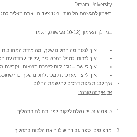
.
Dream University
באימון להגשמת חלומות, ב10 צעדים , אתה מצליח להגשים חלום.
במהלך האימון (10-12 פגישות), תלמד:
• איך לנסח מה החלום שלך, ומה מידת המחויבות של
• איך לזהות ולטפל במכשולים ,על ידי עבודה עם הס
• איך ליישם – טקטיקות ליצירת תוצאות , וקביעת מ
• איך לייצר מערכת תומכת לחלום שלך ,כדי שתוכל 
·
איך לבנות מפת דרכים להגשמת החלום
אז, איך זה קורה?
1.
טופס אינטייק נשלח ללקוח לפני תחילת התהליך
2.
מדפיסים ספר עבודה שילווה את הלקוח בתהליך