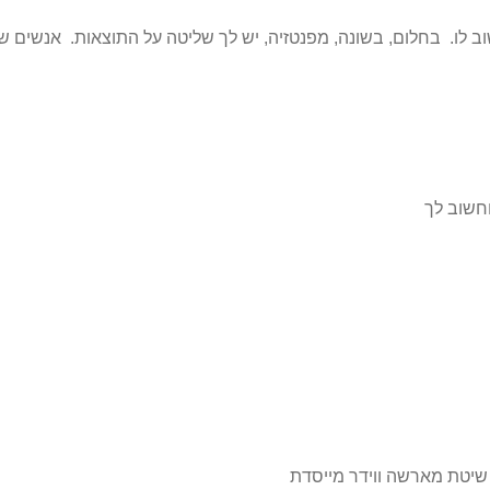
חשוב לך
יטת מארשה ווידר מייסדת