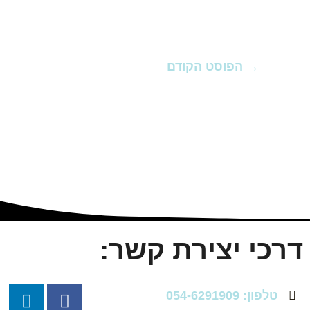
→
הפוסט הקודם
דרכי יצירת קשר:
L
F
טלפון: 054-6291909
i
a