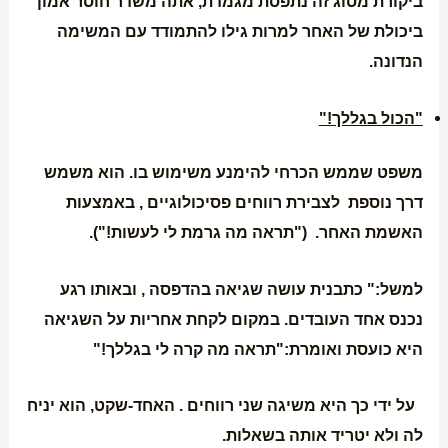
ביקורת מסוג זה נתפסת מגמדת, אתה משדר חוסר אמון
ביכולת של האחר למרות גילו להתמודד עם המשימה
הנדונה.
"הכול בגללך!"
משפט שממש הכרחי להימנע משימוש בו. הוא משמש
דרך נוספת לצבירת רווחים פסיכולוגיים , באמצעות
האשמת האחר. ("תראה מה גרמת לי לעשות!").
למשל:" כתבנית עושה שגיאה בהדפסה , ובאותו רגע
נכנס אחד העובדים. במקום לקחת אחריות על השגיאה
היא כועסת ואומרת:"תראה מה קרה לי בגללך!"
על ידי כך היא משיגה שני רווחים . האחד-שקט, הוא יניח
לה ולא יטריד אותה בשאלות.