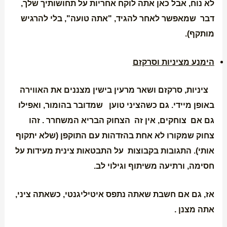
לא נוח, אבל כאן אתה לוקח אחריות על תחושותיך שלך,
דבר שמאפשר לאחר להגיד, "אתה טועה", בלי להרגיש
מותקף).
הימנע מציניות וסרקזם
ציניות, סרקזם ושאר מרעין בישין מצננים את האווירה
באופן מיידי. גם כשהציני טוען שמדובר בהומור, ואפילו
גם אם צוחקים, אין זה הצחוק הבריא המשחרר . זהו
צחוק שמקורו לא אחת בהזדהות עם התוקפן (שלא יתקוף
אותי). התגובות בקבוצות על התבטאות צינית מעידות על
חסימה, ורתיעה משיתוף וגילוי לב.
אז, גם אם חשבת שאתה נתפס איטיליגנטי, כשאתה ציני,
אתה מצנן .