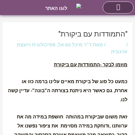
ילוג
חילתו
ל
תוכן
Post
ף
navigation
ינטרנט,
יעוץ אישי וזוגי
"התמודדות עם ביקורת"
חץ
/
מאמרים
/ מאת
ד"ר מיכל נס-אל, פסיכולוגית ויועצת
נטר
ארגונית
די
מוזמן לבקר -התמודדות עם ביקורת
עבור
אזור
כמעט כל סוג של ביקורת מאיים עלינו ברמה כזו או
וכן
אחרת, גם כאשר היא ניתנת בצורתה ה"בונה"- עדיין קשה
רכזי
לנו.
זאת משום שביקורת במהותה חושפת במידה מה את
ערוותנו ,ודוחקת במידה מסוימת את ציפור נפשנו אל
הקיר, כתוצאה מכך מועצמת אווירת הסכסוך והמועקה