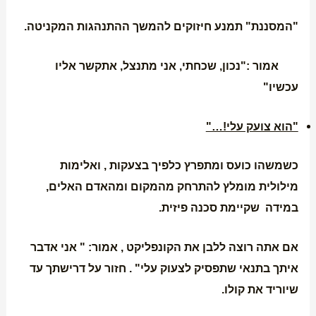
"המסננת" תמנע חיזוקים להמשך ההתנהגות המקניטה.
אמור :"נכון, שכחתי, אני מתנצל, אתקשר אליו
עכשיו"
"הוא צועק עלי!…"
כשמשהו כועס ומתפרץ כלפיך בצעקות , ואלימות
מילולית מומלץ להתרחק מהמקום ומהאדם האלים,
במידה שקיימת סכנה פיזית.
אם אתה רוצה ללבן את הקונפליקט , אמור: " אני אדבר
איתך בתנאי שתפסיק לצעוק עלי" . חזור על דרישתך עד
שיוריד את קולו.