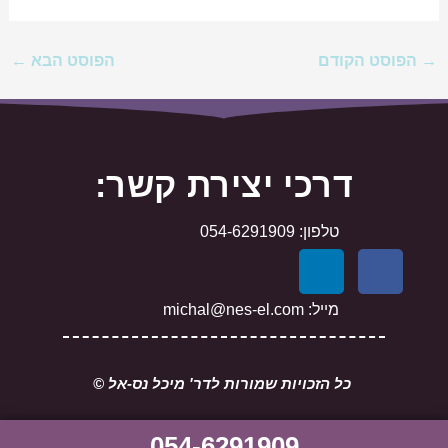
→
הפוסט הקודם
הפוסט הבא
←
דרכי יצירת קשר:
טלפון: 054-6291909
L
F
i
a
n
c
מייל: michal@nes-el.com
k
e
e
b
d
o
כל הזכויות שמורות לדר' מיכל נס-אל ©
i
o
n
k
054-6291909