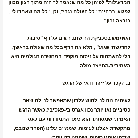
המרעילות" לפיהן כל מה שנאמר לך היה מתוך רצון מכוון
לפגוע, בבחינת "כל העולם נגדי", וכן, "כל מה שאמרו לי ,
כנראה נכון".
השתמש בטכניקת הרישום. רשום על דף "סיבות
להרגשתי פגוע" , מלא את הדף בכל מה שעולה בראשך,
בלי להשתהות על ניסוח מוקפד. המחשבה הגולמית היא
האמיתית-התייצב מולה!
ב.
הקפד על זיהוי ודאי של הרגש
לעיתים נוח לנו לחוש עלבון שמאפשר לנו להישאר
פסיביים (או יותר נכון אגרסיבי-פאסיבי),כאשר הרגש
האמיתי שמסתתר הוא כעס. התמודדות עם כעס
מתקשרת אצלנו לעימות, שמאיים עלינו (הפחד שנובס,
שידחו אותנו סופית, שיפגעו בנו יותר).