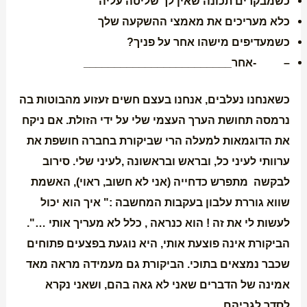
כשמבקרים תכונה שאין לך שליטה עליה
כלא מעריכים את מאמצי ההשקעה שלך
כשמעדיפים מישהו אחר על פניך?
– -אחר________________________
כשאנחנו נעלבים, אנחנו בעצם חשים זעזוע מהבוטות בה
נרמסה תחושת הערך העצמי שלי על ידי הזולת. אם ניקח
את הדוגמאות למעלה הרי שביקורת בחברה חושפת את
ערוותי לעיני כל, ובראש ובראשונה ,לעיני שלי. סירוב
לבקשה מתפרש כדחייה (אני לא חשוב, ראוי), האשמת
שווא גוררת עלבון בעקבות המחשבה :" איך הוא יכול
לעשות לי את זה ! הוא כנראה , כלל לא מעריך אותי …".
הביקורת אינה פוצעת אותי, היא נוגעת בפצעים פתוחים
שכבר נמצאים בתוכי. הביקורת גם מעמידה מראה מאד
אמינה של הדברים שאני לא גאה בהם, ושאני נקרא
לסדר לגביהם.