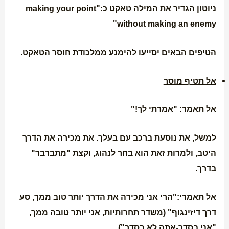
ניוטון הגדיר את המילה טאקט כ:"making your point
without making an enemy"
הטיפים הבאים יסייעו להימנע ממלכודת חוסר הטאקט.
אל תטיף מוסר
אל תאמר: "אמרתי לך!"
למשל, את נוסעת ברכב עם בעלך. את מכירה את הדרך
היטב, ולמרות זאת הוא בחר לנהוג, וקצת "מתברבר"
בדרך.
אל תאמרי:"הרי אני מכירה את הדרך יותר טוב ממך, סע
דרך דיזינגוף" (משדר תחרותיות, אני יותר טובה ממך,
"אני בסדר-אתה לא בסדר")