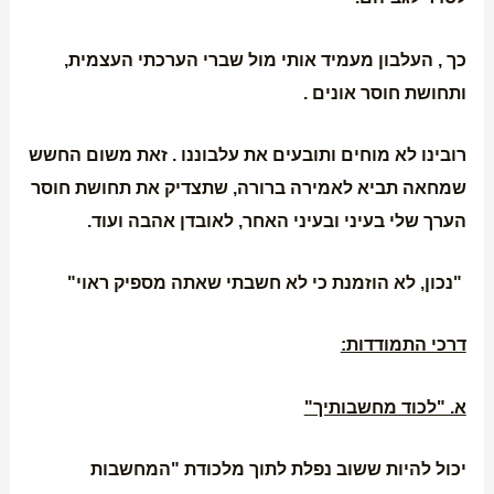
כך , העלבון מעמיד אותי מול שברי הערכתי העצמית,
ותחושת חוסר אונים .
רובינו לא מוחים ותובעים את עלבוננו . זאת משום החשש
שמחאה תביא לאמירה ברורה, שתצדיק את תחושת חוסר
הערך שלי בעיני ובעיני האחר, לאובדן אהבה ועוד.
"נכון, לא הוזמנת כי לא חשבתי שאתה מספיק ראוי"
דרכי התמודדות:
א. "לכוד מחשבותיך"
יכול להיות ששוב נפלת לתוך מלכודת "המחשבות