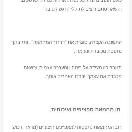
כולם חושבים שהאוכל נפלא, אז הוא כנראה לא טעים,
והשאר סתם רוצים לתת לי הרגשה טובה"
התשובה הקצרה, סוגרת את "דרדור המחמאה" , ותגובתך
נתפסת מכובדת ונעימה .
תגובה כזו מעידה על ביטחון והערכה עצמית, וכשאת
מכבדת את עצמך, יכבדו האחרים אותך.
תן מחמאה ספציפית ואיכותית
רוב המחמאות נתפסות למאפיינים חיצוניים (מראה, רכוש