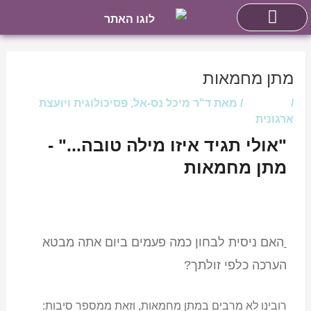
ילוג
חילתו
ל
תוכן
Post
ף
navigation
ינטרנט,
יעוץ אישי וזוגי
מתן מחמאות
חץ
/
מאמרים
/ מאת
ד"ר מיכל נס-אל, פסיכולוגית ויועצת
נטר
ארגונית
די
"אולי תגיד איזו מילה טובה..." -
עבור
מתן מחמאות
אזור
וכן
רכזי
האם ניסית לבחון כמה פעמים ביום אתה מבטא
הערכה כלפי זולתך?
רובינו לא מרבים במתן מחמאות, וזאת ממספר סיבות: