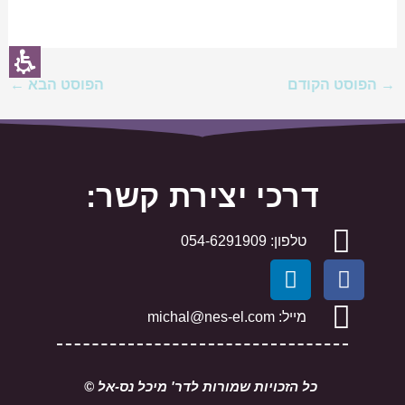
→
הפוסט הקודם
הפוסט הבא
←
דרכי יצירת קשר:
טלפון: 054-6291909
L
F
i
a
n
c
מייל: michal@nes-el.com
k
e
e
b
d
o
כל הזכויות שמורות לדר' מיכל נס-אל ©