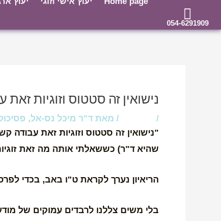
Home page
יעוץ אישי וזוגי
יעוץ ארג
ילוג
חילתו
ל
054-6291909
תוכן
ף
ינטרנט,
חץ
Post
נטר
navigation
די
נישואין זה סטטוס וזוגיות זאת 
עבור
/
מאמרים
/ מאת
ד"ר מיכל נס-אל, פסיכולו
אזור
"נישואין זה סטטוס וזוגיות זאת עבודה קש
וכן
שהיא ד"ר) כששאלתי אותה מה זאת זוגיות
רכזי
הריאיון נערך לקראת ט"ו באב, בכדי לפרסם
בלי משים צללנו לרבדים עמוקים של מודעו